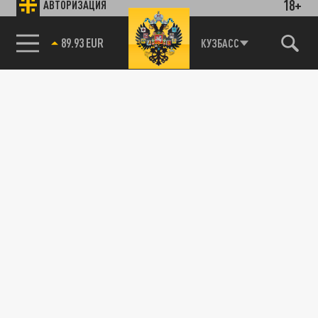
18+
АВТОРИЗАЦИЯ
89.93 EUR
КУЗБАСС
85.64 BRENT