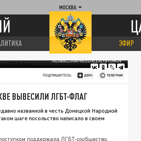
МОСКВА
ИЙ
Ц
АЛИТИКА
ЭФИР
/GLOBALLOOKPRESS/ALEXEYBYCHKOV
ПОДПИШИТЕСЬ:
КВЕ ВЫВЕСИЛИ ЛГБТ-ФЛАГ
давно названной в честь Донецкой Народной
таком шаге посольство написало в своем
оступком поддержала ЛГБТ-сообщество,