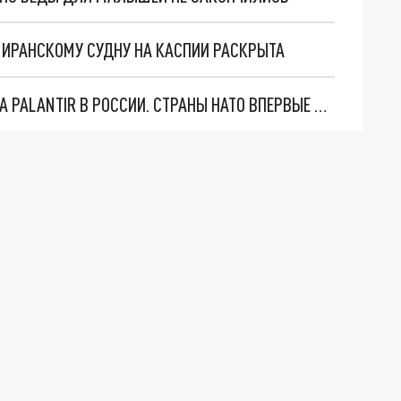
О ИРАНСКОМУ СУДНУ НА КАСПИИ РАСКРЫТА
"ОЧЕНЬ ПЛОХИЕ НОВОСТИ": БОЛЬШАЯ ОШИБКА PALANTIR В РОССИИ. СТРАНЫ НАТО ВПЕРВЫЕ ЗА СВО ОСТАНОВИЛИ ПОСТАВКИ ОРУЖИЯ. ВСУ ТЕРЯЮТ ПРИГРАНИЧЬЕ?