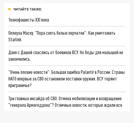
ЧИТАЙТЕ ТАКЖЕ:
Технофашисты XXI века
Оплеуха Маску. "Пора снять белые перчатки": Как уничтожить
Starlink
Даня с Дашей спаслись от боевиков ВСУ. Но беды для малышей не
закончились
"Очень плохие новости": Большая ошибка Palantir в России. Страны
НАТО впервые за СВО остановили поставки оружия. ВСУ теряют
приграничье?
Три главных инсайда об СВО. Отмена мобилизации и возвращение
"генерала Армагеддона"? Отличные новости, которые ждали все