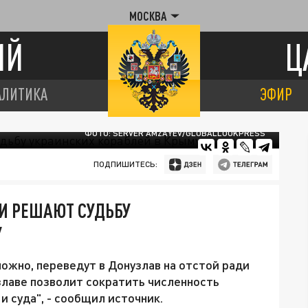
МОСКВА
ИЙ
Ц
АЛИТИКА
ЭФИР
ФОТО: SERVER AMZAYEV/GLOBALLOOKPRESS
ПОДПИШИТЕСЬ:
ИИ РЕШАЮТ СУДЬБУ
У
ожно, переведут в Донузлав на отстой ради
злаве позволит сократить численность
 суда", - сообщил источник.