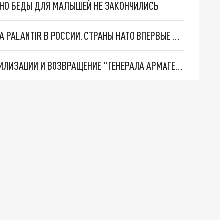
. НО БЕДЫ ДЛЯ МАЛЫШЕЙ НЕ ЗАКОНЧИЛИСЬ
"ОЧЕНЬ ПЛОХИЕ НОВОСТИ": БОЛЬШАЯ ОШИБКА PALANTIR В РОССИИ. СТРАНЫ НАТО ВПЕРВЫЕ ЗА СВО ОСТАНОВИЛИ ПОСТАВКИ ОРУЖИЯ. ВСУ ТЕРЯЮТ ПРИГРАНИЧЬЕ?
ТРИ ГЛАВНЫХ ИНСАЙДА ОБ СВО. ОТМЕНА МОБИЛИЗАЦИИ И ВОЗВРАЩЕНИЕ "ГЕНЕРАЛА АРМАГЕДДОНА"? ОТЛИЧНЫЕ НОВОСТИ, КОТОРЫЕ ЖДАЛИ ВСЕ