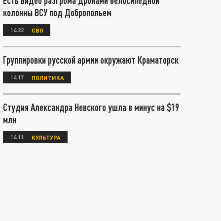
Есть видео разгрома дронами велосипедной
колонны ВСУ под Добропольем
14:22
СВО
Группировки русской армии окружают Краматорск
14:17
ПОЛИТИКА
Студия Александра Невского ушла в минус на $19
млн
14:11
КУЛЬТУРА