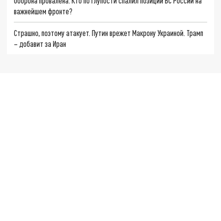
Оборона провалена. Кто по глупости спалил позиции ВС России на
важнейшем фронте?
Страшно, поэтому атакует. Путин врежет Макрону Украиной. Трамп
– добавит за Иран