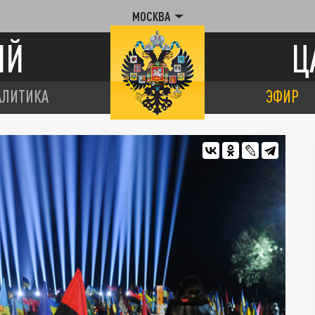
МОСКВА
ИЙ
Ц
АЛИТИКА
ЭФИР