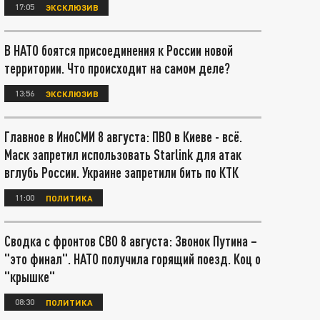
17:05
ЭКСКЛЮЗИВ
В НАТО боятся присоединения к России новой
территории. Что происходит на самом деле?
13:56
ЭКСКЛЮЗИВ
Главное в ИноСМИ 8 августа: ПВО в Киеве - всё.
Маск запретил использовать Starlink для атак
вглубь России. Украине запретили бить по КТК
11:00
ПОЛИТИКА
Сводка с фронтов СВО 8 августа: Звонок Путина –
"это финал". НАТО получила горящий поезд. Коц о
"крышке"
08:30
ПОЛИТИКА