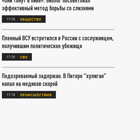
«Они тонут в пиве»: биолог посоветовал
эффективный метод борьбы со слизнями
17:30
ОБЩЕСТВО
Пленный ВСУ встретился в России с сослуживцем,
получившим политическое убежище
17:20
СВО
Подозреваемый задержан. В Питере "хулиган"
напал на медиков скорой
17:18
ПРОИСШЕСТВИЯ