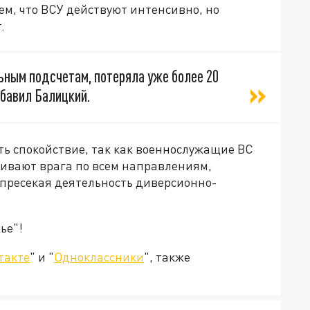
тем, что ВСУ действуют интенсивно, но
.
ьным подсчетам, потеряла уже более 20
обавил Балицкий.
ть спокойствие, так как военнослужащие ВС
збивают врага по всем направлениям,
пресекая деятельность диверсионно-
ье"!
такте
" и "
Одноклассники
", также
.