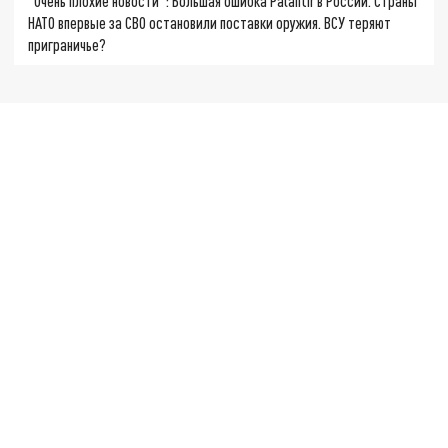
"Очень плохие новости": Большая ошибка Palantir в России. Страны
НАТО впервые за СВО остановили поставки оружия. ВСУ теряют
приграничье?