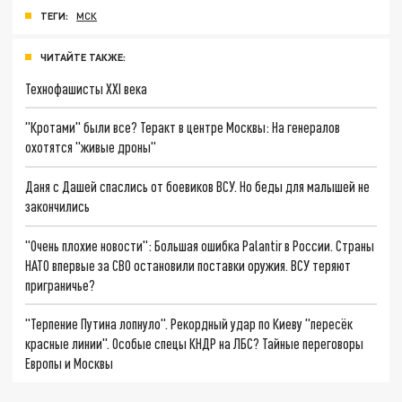
ТЕГИ:
МСК
ЧИТАЙТЕ ТАКЖЕ:
Технофашисты XXI века
"Кротами" были все? Теракт в центре Москвы: На генералов
охотятся "живые дроны"
Даня с Дашей спаслись от боевиков ВСУ. Но беды для малышей не
закончились
"Очень плохие новости": Большая ошибка Palantir в России. Страны
НАТО впервые за СВО остановили поставки оружия. ВСУ теряют
приграничье?
"Терпение Путина лопнуло". Рекордный удар по Киеву "пересёк
красные линии". Особые спецы КНДР на ЛБС? Тайные переговоры
Европы и Москвы