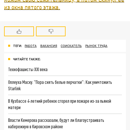
из окна пятого этажа.
ТЕГИ:
РАБОТА
ВАКАНСИЯ
СОИСКАТЕЛЬ
РЫНОК ТРУДА
ЧИТАЙТЕ ТАКЖЕ:
Технофашисты XXI века
Оплеуха Маску. "Пора снять белые перчатки": Как уничтожить
Starlink
В Кузбассе 4-летний ребенок сгорел при пожаре из-за пьяной
матери
Власти Кемерова рассказали, будут ли благоустраивать
набережную в Кировском районе