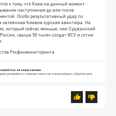
ся к тому, что Киев на данный момент
тывание наступления до или после
мечтой. Особо результативный удар по
а затеянная Киевом курская авантюра. На
ме, который сейчас меньше, чем Суджанский
оссии, свыше 50 тысяч солдат ВСУ и сотни
и.
истов Росфинмониторинга.
сывайтесь на наши каналы
ыми узнавайте о главных новостях и важнейших событиях дня.