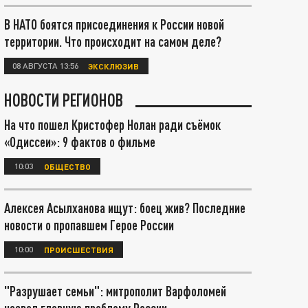
В НАТО боятся присоединения к России новой
территории. Что происходит на самом деле?
08 АВГУСТА 13:56
ЭКСКЛЮЗИВ
НОВОСТИ РЕГИОНОВ
На что пошел Кристофер Нолан ради съёмок
«Одиссеи»: 9 фактов о фильме
10:03
ОБЩЕСТВО
Алексея Асылханова ищут: боец жив? Последние
новости о пропавшем Герое России
10:00
ПРОИСШЕСТВИЯ
"Разрушает семьи": митрополит Варфоломей