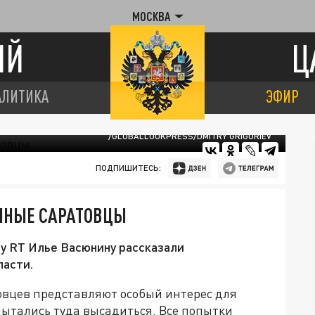
МОСКВА
ИЙ
Ц
АЛИТИКА
ЭФИР
/GLOBALLOOKPRESS/DMITRY GRIGORIEV
ПОДПИШИТЕСЬ:
АННЫЕ САРАТОВЦЫ
у RT Илье Васюнину рассказали
ласти.
овцев представляют особый интерес для
пытались туда высадиться. Все попытки