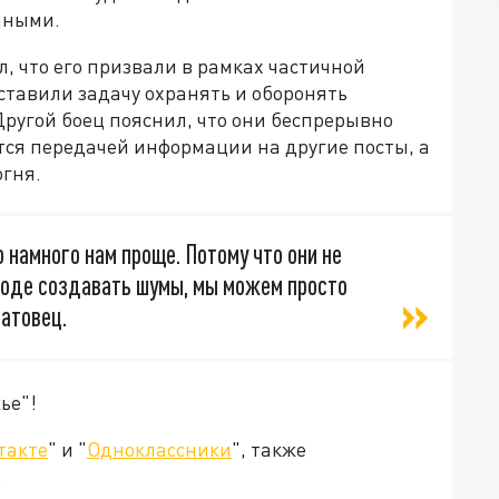
нными.
, что его призвали в рамках частичной
ставили задачу охранять и оборонять
ругой боец пояснил, что они беспрерывно
ся передачей информации на другие посты, а
огня.
 намного нам проще. Потому что они не
 воде создавать шумы, мы можем просто
ратовец.
ье"!
такте
" и "
Одноклассники
", также
.