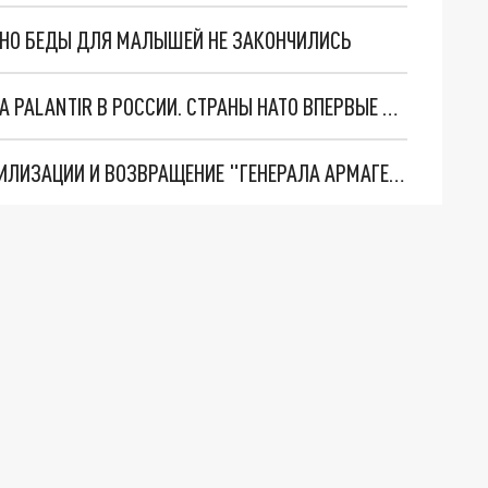
. НО БЕДЫ ДЛЯ МАЛЫШЕЙ НЕ ЗАКОНЧИЛИСЬ
"ОЧЕНЬ ПЛОХИЕ НОВОСТИ": БОЛЬШАЯ ОШИБКА PALANTIR В РОССИИ. СТРАНЫ НАТО ВПЕРВЫЕ ЗА СВО ОСТАНОВИЛИ ПОСТАВКИ ОРУЖИЯ. ВСУ ТЕРЯЮТ ПРИГРАНИЧЬЕ?
ТРИ ГЛАВНЫХ ИНСАЙДА ОБ СВО. ОТМЕНА МОБИЛИЗАЦИИ И ВОЗВРАЩЕНИЕ "ГЕНЕРАЛА АРМАГЕДДОНА"? ОТЛИЧНЫЕ НОВОСТИ, КОТОРЫЕ ЖДАЛИ ВСЕ