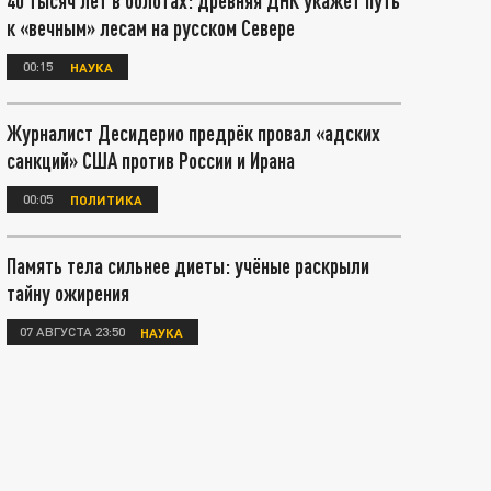
40 тысяч лет в болотах: древняя ДНК укажет путь
к «вечным» лесам на русском Севере
00:15
НАУКА
Журналист Десидерио предрёк провал «адских
санкций» США против России и Ирана
00:05
ПОЛИТИКА
Память тела сильнее диеты: учёные раскрыли
тайну ожирения
07 АВГУСТА 23:50
НАУКА