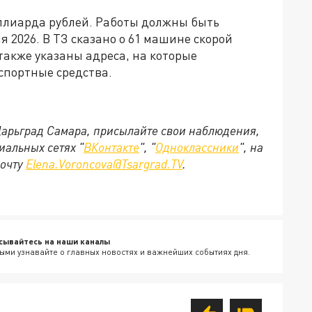
иллиарда рублей. Работы должны быть
я 2026. В ТЗ сказано о 61 машине скорой
также указаны адреса, на которые
спортные средства.
 Царьград Самара, присылайте свои наблюдения,
иальных сетях "
ВКонтакте
", "
Одноклассники
", на
почту
Elena.Voroncova@Tsargrad.TV
.
сывайтесь на наши каналы
ыми узнавайте о главных новостях и важнейших событиях дня.