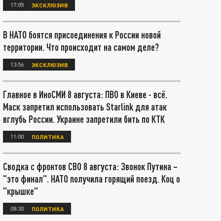
17:05
ЭКСКЛЮЗИВ
В НАТО боятся присоединения к России новой
территории. Что происходит на самом деле?
13:56
ЭКСКЛЮЗИВ
Главное в ИноСМИ 8 августа: ПВО в Киеве - всё.
Маск запретил использовать Starlink для атак
вглубь России. Украине запретили бить по КТК
11:00
ПОЛИТИКА
Сводка с фронтов СВО 8 августа: Звонок Путина –
"это финал". НАТО получила горящий поезд. Коц о
"крышке"
08:30
ПОЛИТИКА