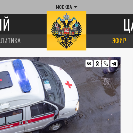
МОСКВА
ИЙ
Ц
АЛИТИКА
ЭФИР