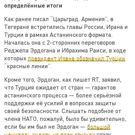
определённые итоги
Как ранее писал “Царьград. Армения”, в
Тегеране встретились главы России, Ирана и
Турции в рамках Астанинского формата.
Началась она с 2-сторонних переговоров
Реджепа Эрдогана и Ибрахима Раиси, в ходе
которых
президент Ирана обозначил Турции
“красные линии”.
Кроме того, Эрдоган, как пишет RT, заявил,
что Турция ожидает от стран — гарантов
астанинского процесса — более серьёзной
поддержки её усилий в вопросах защиты
своей безопасности. Слышать подобное от
члена НАТО, пожалуй, было бы удивительно,
если бы им был не Эрдоган —
большой
ценитель сидеть на всех стульях
сразу.