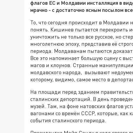
флагов ЕС и Молдавии инсталляция в вид
мрачно - с достаточно ясным посылом вс
То, что сегодня происходит в Молдавии н
понять. Кишинев пытается перекроить и
уничтожить не только все русское, но ст
многолетнюю эпоху, представив её строг
периода. Молдаванам пытаются доказать, 
Все это напоминает большую сцену с вы
магов и клоунов. Странные манипуляции
молдавского народа, вызывают недоумен
которому, видимо, самое место в депорт
На площади перед зданием правительст
сталинских депортаций. В день проведе
музей. Там, на фоне натовских флагов у
вагонами со времён СССР, которые, как 
события сталинского периода.
Президентка Майя Санду в ходе своего 