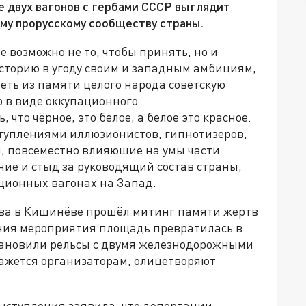
е двух вагонов с гербами СССР выглядит
ему прорусскому сообществу страны.
е возможно не то, чтобы принять, но и
сторию в угоду своим и западным амбициям,
ереть из памяти целого народа советскую
о в виде оккупационного
что чёрное, это белое, а белое это красное.
ступлениями иллюзионистов, гипнотизеров,
, повсеместно влияющие на умы части
ие и стыд за руководящий состав страны,
ационных вагонах на Запад.
ва в Кишинёве прошёл митинг памяти жертв
ния мероприятия площадь превратилась в
становили рельсы с двумя железнодорожными
кажется организаторам, олицетворяют
выступления заявила, что депортации