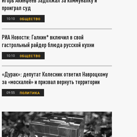
Игорь Акинфеев задолжал за коммуналку и
проиграл суд
10:10
ОБЩЕСТВО
РИА Новости: Галкин* включил в свой
гастрольный райдер блюда русской кухни
10:10
ОБЩЕСТВО
«Дурак»: депутат Колесник ответил Навроцкому
за «москалей» и призвал вернуть территории
09:55
ПОЛИТИКА