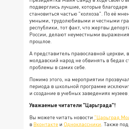
подверглись лучшие, которые благодаря
становиться частью "колхоза". По её мне
умными, трудолюбивыми и честными граж
республики, тот факт, что жертвы депор
России, делают неуместными выражения
прошлое.
А представитель православной церкви, 
молдавский народ не обвинять в бедах ст
проблемы в самих себе.
Помимо этого, на мероприятии прозвучал
периода в школьной программе исключит
и создание в учебных заведениях музеев
Уважаемые читатели "Царьграда"!
Вы можете читать новости
"Царьград Мо
в
Вконтакте
и
Одноклассники
. Также по