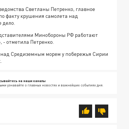
ведомства Светланы Петренко, главное
по факту крушения самолета над
 дело.
редставителями Минобороны РФ работают
 - отметила Петренко.
т над Средиземным морем у побережья Сирии
.
сывайтесь на наши каналы
ыми узнавайте о главных новостях и важнейших событиях дня.