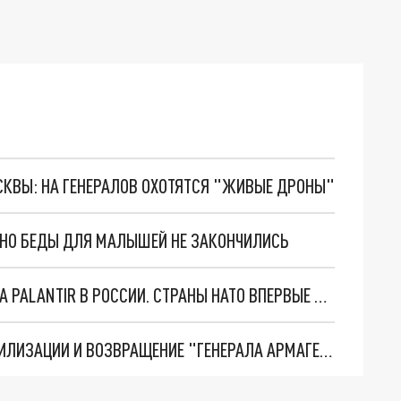
ОСКВЫ: НА ГЕНЕРАЛОВ ОХОТЯТСЯ "ЖИВЫЕ ДРОНЫ"
. НО БЕДЫ ДЛЯ МАЛЫШЕЙ НЕ ЗАКОНЧИЛИСЬ
"ОЧЕНЬ ПЛОХИЕ НОВОСТИ": БОЛЬШАЯ ОШИБКА PALANTIR В РОССИИ. СТРАНЫ НАТО ВПЕРВЫЕ ЗА СВО ОСТАНОВИЛИ ПОСТАВКИ ОРУЖИЯ. ВСУ ТЕРЯЮТ ПРИГРАНИЧЬЕ?
ТРИ ГЛАВНЫХ ИНСАЙДА ОБ СВО. ОТМЕНА МОБИЛИЗАЦИИ И ВОЗВРАЩЕНИЕ "ГЕНЕРАЛА АРМАГЕДДОНА"? ОТЛИЧНЫЕ НОВОСТИ, КОТОРЫЕ ЖДАЛИ ВСЕ