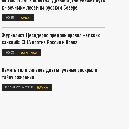
40 тысяч лет в болотах: древняя ДНК укажет путь
к «вечным» лесам на русском Севере
00:15
НАУКА
Журналист Десидерио предрёк провал «адских
санкций» США против России и Ирана
00:05
ПОЛИТИКА
Память тела сильнее диеты: учёные раскрыли
тайну ожирения
07 АВГУСТА 23:50
НАУКА