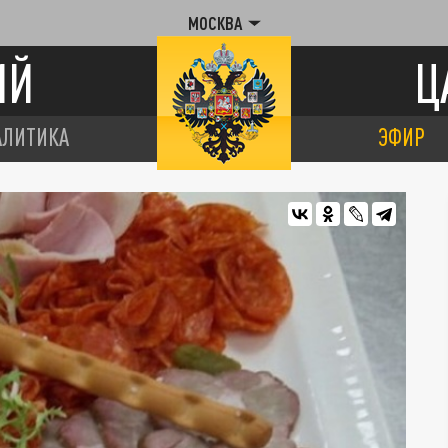
МОСКВА
ИЙ
Ц
АЛИТИКА
ЭФИР