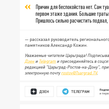
Причин для беспокойства нет. Сам туа
первом этаже здания. Большие траты 
Пришлось сильно расчистить подвал, 
— рассказал руководитель региональног
памятников Александр Кожин.
Уважаемые читатели Царьграда! Подписыва
Дзен
и
Telegram
и присоединяйтесь в соцс
редакцией "Царьград-Ростов-на-Дону", при
электронную почту
rostov@Tsargrad.ТV
.
Подпи
ДЗЕН
ТЕЛЕГРАМ
и перв