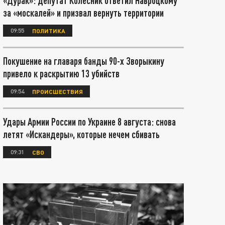
«Дурак»: депутат Колесник ответил Навроцкому
за «москалей» и призвал вернуть территории
09:55
ПОЛИТИКА
Покушение на главаря банды 90-х Зворыкину
привело к раскрытию 13 убийств
09:54
ПРОИСШЕСТВИЯ
Удары Армии России по Украине 8 августа: снова
летят «Искандеры», которые нечем сбивать
09:31
СВО