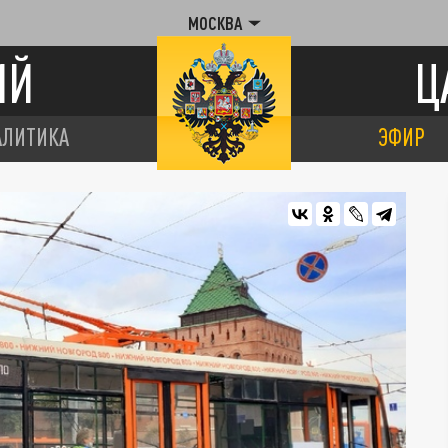
МОСКВА
ИЙ
Ц
АЛИТИКА
ЭФИР