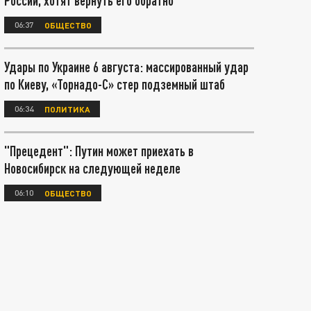
России, хотят вернуть его обратно
06:37
ОБЩЕСТВО
Удары по Украине 6 августа: массированный удар
по Киеву, «Торнадо-С» стер подземный штаб
06:34
ПОЛИТИКА
"Прецедент": Путин может приехать в
Новосибирск на следующей неделе
06:10
ОБЩЕСТВО