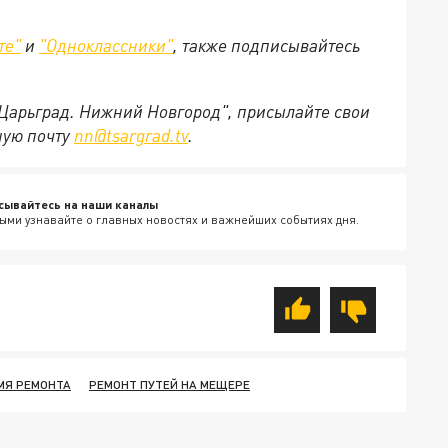
те"
и
"Одноклассники"
,
также подписывайтесь
"Царьград. Нижний Новгород", присылайте свои
ную почту
nn@tsargrad.tv
.
сывайтесь на наши каналы
ыми узнавайте о главных новостях и важнейших событиях дня.
МЯ РЕМОНТА
РЕМОНТ ПУТЕЙ НА МЕЩЕРЕ