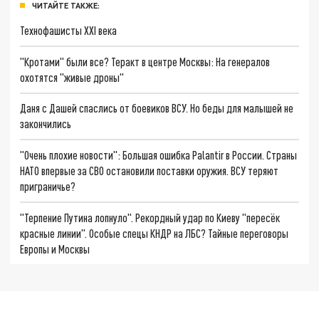
ЧИТАЙТЕ ТАКЖЕ:
Технофашисты XXI века
"Кротами" были все? Теракт в центре Москвы: На генералов
охотятся "живые дроны"
Даня с Дашей спаслись от боевиков ВСУ. Но беды для малышей не
закончились
"Очень плохие новости": Большая ошибка Palantir в России. Страны
НАТО впервые за СВО остановили поставки оружия. ВСУ теряют
приграничье?
"Терпение Путина лопнуло". Рекордный удар по Киеву "пересёк
красные линии". Особые спецы КНДР на ЛБС? Тайные переговоры
Европы и Москвы