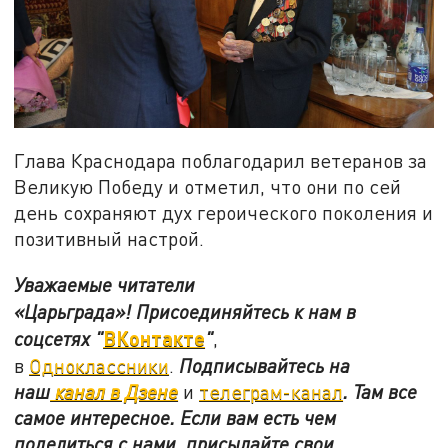
Глава Краснодара поблагодарил ветеранов за
Великую Победу и отметил, что они по сей
день сохраняют дух героического поколения и
позитивный настрой.
Уважаемые читатели
«Царьграда»!
Присоединяйтесь к нам в
ВКонтакте
соцсетях
"
"
,
в
Одноклассники
.
Подписывайтесь на
наш
канал в Дзене
и
телеграм-канал
. Там все
самое интересное. Если вам есть чем
поделиться с нами, присылайте свои