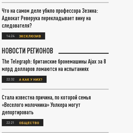
Что на самом деле убило профессора Зезина:
Адвокат Реверука перекладывает вину на
следователя?
14:24
ЭКСКЛЮЗИВ
НОВОСТИ РЕГИОНОВ
The Telegraph: британские бронемашины Ajax за 8
млрд долларов ломаются на испытаниях
22:32
А КАК У НИХ?
Стала известна причина, по которой семья
«Веселого молочника» Уолкера могут
депортировать
22:21
ОБЩЕСТВО