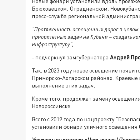
Новые фонари установили вдоль проезже
Брюховецком, Отрадненском, Новокубанс
пресс-служба региональной администра
"Протяженность освещенных дорог в целом с
приоритетных задач на Кубани – создать к
инфраструктуру",
- подчеркнул замгубернатора
Андрей Пр
Так, в 2023 году новое освещение появит
Приморско-Ахтарском районах. Краевые 
выполнение этих задач.
Кроме того, продолжат замену освещения
Новороссийске.
Всего с 2019 года по нацпроекту "Безопа
установили фонари уличного освещения бо
Уважаемые читатели «Царьграда»!
Присоед