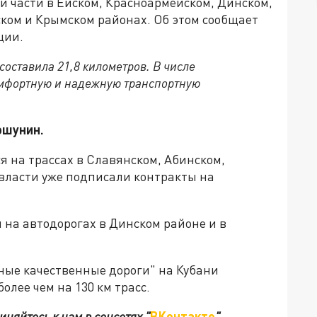
й части в Ейском, Красноармейском, Динском,
ком и Крымском районах. Об этом сообщает
ции.
оставила 21,8 километров. В числе
омфортную и надежную транспортную
ошунин.
ся на трассах в Славянском, Абинском,
власти уже подписали контракты на
 на автодорогах в Динском районе и в
сные качественные дороги" на Кубани
лее чем на 130 км трасс.
иняйтесь к нам в соцсетях
"
ВКонтакте
"
,