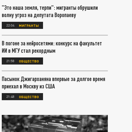
"Это наша земля, терпи": мигранты обрушили
волну угроз на депутата Воропаеву
22:04
МИГРАНТЫ
В погоне за нейросетями: конкурс на факультет
ИИ в МГУ стал рекордным
21:58
ОБЩЕСТВО
Пасынок Джигарханяна впервые за долгое время
приехал в Москву из США
21:48
ОБЩЕСТВО