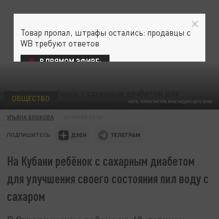
Товар пропал, штрафы остались: продавцы с
WB требуют ответов
В ПРЯМОМ ЭФИРЕ:
ОБЩЕСТВО
ФОТО: ПРОКУРАТУРА КРАСНОДАРСКОГО КРАЯ
УЛЬЯНА БЛОКОВА
06 ИЮЛЯ 09:24
ПОДПИШИТЕСЬ:
На Кубани ребёнок с сахарным диабетом
для улучшения своего состояния пил воду с
сахаром