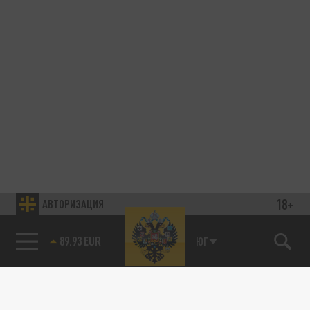
18+
АВТОРИЗАЦИЯ
89.93 EUR
ЮГ