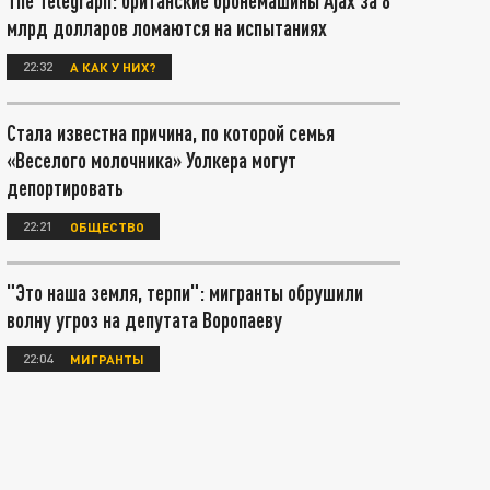
The Telegraph: британские бронемашины Ajax за 8
млрд долларов ломаются на испытаниях
22:32
А КАК У НИХ?
Стала известна причина, по которой семья
«Веселого молочника» Уолкера могут
депортировать
22:21
ОБЩЕСТВО
"Это наша земля, терпи": мигранты обрушили
волну угроз на депутата Воропаеву
22:04
МИГРАНТЫ