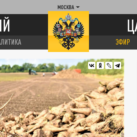
МОСКВА
ИЙ
Ц
АЛИТИКА
ЭФИР