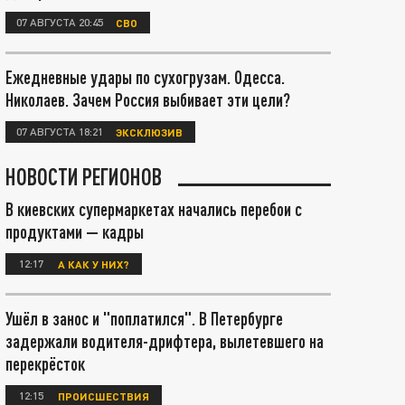
07 АВГУСТА 20:45
СВО
Ежедневные удары по сухогрузам. Одесса.
Николаев. Зачем Россия выбивает эти цели?
07 АВГУСТА 18:21
ЭКСКЛЮЗИВ
НОВОСТИ РЕГИОНОВ
В киевских супермаркетах начались перебои с
продуктами — кадры
12:17
А КАК У НИХ?
Ушёл в занос и "поплатился". В Петербурге
задержали водителя-дрифтера, вылетевшего на
перекрёсток
12:15
ПРОИСШЕСТВИЯ