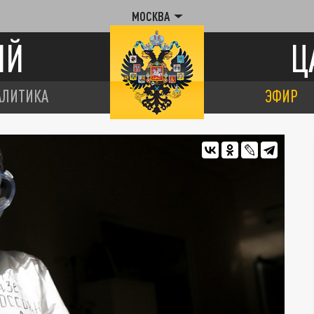
МОСКВА
ИЙ
Ц
АЛИТИКА
ЭФИР