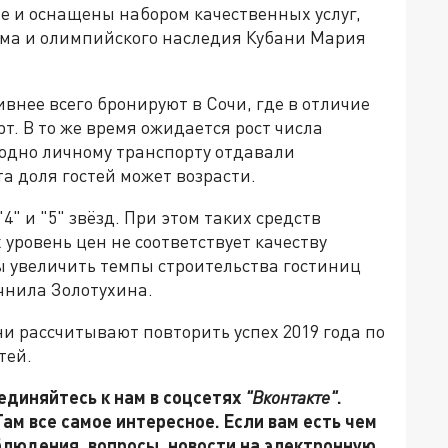
е и оснащены набором качественных услуг,
зма и олимпийского наследия Кубани Мария
ивнее всего бронируют в Сочи, где в отличие
т. В то же время ожидается рост числа
годно личному транспорту отдавали
та доля гостей может возрасти.
4" и "5" звёзд. При этом таких средств
уровень цен не соответствует качеству
ы увеличить темпы строительства гостиниц
чнила Золотухина.
ни рассчитывают повторить успех 2019 года по
тей.
единяйтесь к нам в соцсетях
"Вконтакте"
.
 Там все самое интересное. Если вам есть чем
блюдения, вопросы, новости на электронную