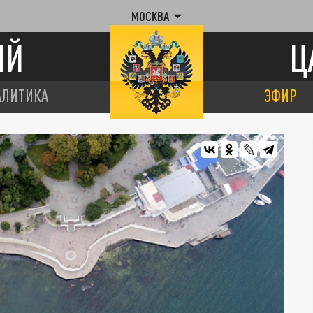
МОСКВА
ИЙ
Ц
АЛИТИКА
ЭФИР