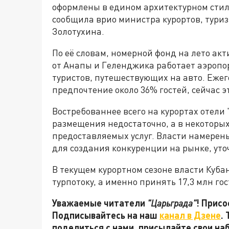
оформлены в едином архитектурном стил
сообщила врио министра курортов, тури
Золотухина.
По её словам, номерной фонд на лето акт
от Анапы и Геленджика работает аэропор
туристов, путешествующих на авто. Еже
предпочтение около 36% гостей, сейчас э
Востребованнее всего на курортах отели "
размещения недостаточно, а в некоторых 
предоставляемых услуг. Власти намерен
для создания конкуренции на рынке, уто
В текущем курортном сезоне власти Куба
турпотоку, а именно принять 17,3 млн гос
Уважаемые читатели
"Царьграда"
! Присо
Подписывайтесь на наш
канал в Дзене
.
поделиться с нами, присылайте свои на