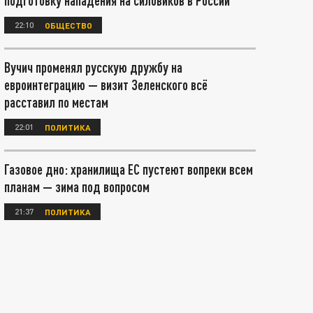
подготовку нападения на силовиков в России
22:10
ОБЩЕСТВО
Вучич променял русскую дружбу на
евроинтеграцию — визит Зеленского всё
расставил по местам
22:01
ПОЛИТИКА
Газовое дно: хранилища ЕС пустеют вопреки всем
планам — зима под вопросом
21:37
ПОЛИТИКА