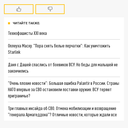
ЧИТАЙТЕ ТАКЖЕ:
Технофашисты XXI века
Оплеуха Маску. "Пора снять белые перчатки": Как уничтожить
Starlink
Даня с Дашей спаслись от боевиков ВСУ. Но беды для малышей не
закончились
"Очень плохие новости": Большая ошибка Palantir в России. Страны
НАТО впервые за СВО остановили поставки оружия. ВСУ теряют
приграничье?
Три главных инсайда об СВО. Отмена мобилизации и возвращение
"генерала Армагеддона"? Отличные новости, которые ждали все