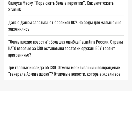
Оплеуха Маску. "Пора снять белые перчатки": Как уничтожить
Starlink
Даня с Дашей спаслись от боевиков ВСУ. Но беды для малышей не
закончились
"Очень плохие новости": Большая ошибка Palantir в России. Страны
НАТО впервые за СВО остановили поставки оружия. ВСУ теряют
приграничье?
Три главных инсайда об СВО. Отмена мобилизации и возвращение
"генерала Армагеддона"? Отличные новости, которые ждали все