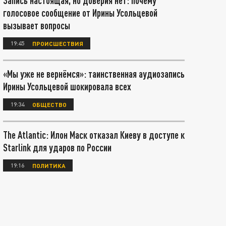
Запись настоящая, но доверия нет: почему
голосовое сообщение от Ирины Усольцевой
вызывает вопросы
19:45
ПРОИСШЕСТВИЯ
«Мы уже не вернёмся»: таинственная аудиозапись
Ирины Усольцевой шокировала всех
19:34
ОБЩЕСТВО
The Atlantic: Илон Маск отказал Киеву в доступе к
Starlink для ударов по России
19:16
ПОЛИТИКА