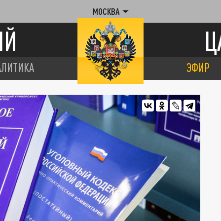
МОСКВА
ИЙ
Ц
АЛИТИКА
ЭФИР