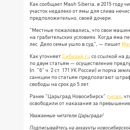
Как сообщает Mash Siberia, в 2015 году 
участок недалеко от ямы для слива нечис
предположительно, своей дочери.
"Местные пожаловались, что свои машин
на грабительских условиях. Когда яма п
лес. Дело семьи ушло в суд", — пишет
Mas
Как уточняет
Сибкрай.ru
cо ссылкой на 
по двум статьям — осуществление предп
(п. "б" ч. 2 ст. 171 УК России) и порча зем
санкции по статьям предполагают штраф 
свободы на срок до 5 лет.
Ранее "Царьград Новосибирск"
писал
, ч
освободили от наказания за превышени
Уважаемые читатели Царьграда!
Подписывайтесь на аккаунты новосибирско