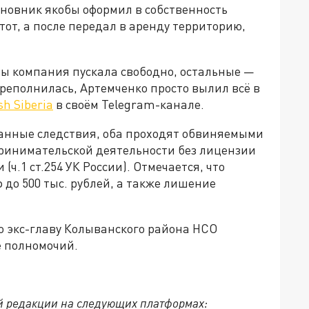
чиновник якобы оформил в собственность
тот, а после передал в аренду территорию,
ы компания пускала свободно, остальные —
ереполнилась, Артемченко просто вылил всё в
h Siberia
в своём Telegram-канале.
данные следствия, оба проходят обвиняемыми
ринимательской деятельности без лицензии
ли (ч.1 ст.254 УК России). Отмечается, что
до 500 тыс. рублей, а также лишение
то экс-главу Колыванского района НСО
е полномочий.
й редакции на следующих платформах: