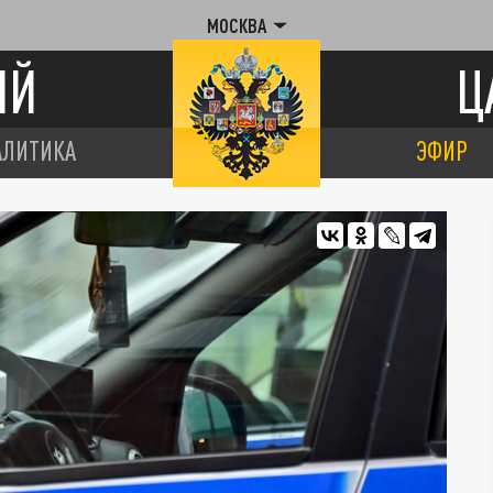
МОСКВА
ИЙ
Ц
АЛИТИКА
ЭФИР