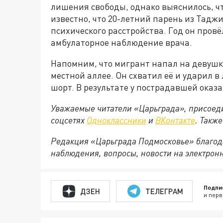
лишения свободы, однако выяснилось, ч
известно, что 20-летний парень из Таджи
психического расстройства. Год он провё
амбулаторное наблюдение врача.
Напомним, что мигрант напал на девушк
местной аллее. Он схватил её и ударил в
шорт. В результате у пострадавшей оказа
Уважаемые читатели «Царьграда», присоеди
соцсетях
Одноклассники
и
ВКонтакте
. Такж
Редакция «Царьграда Подмосковье» благод
наблюдения, вопросы, новости на электрон
Подпи
ДЗЕН
ТЕЛЕГРАМ
и перв