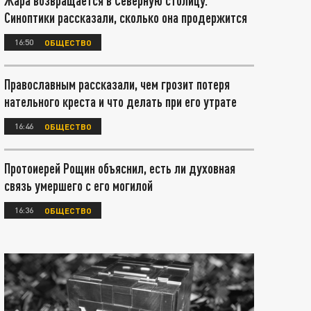
Жара возвращается в Северную столицу.
Синоптики рассказали, сколько она продержится
16:50
ОБЩЕСТВО
Православным рассказали, чем грозит потеря
нательного креста и что делать при его утрате
16:46
ОБЩЕСТВО
Протоиерей Рощин объяснил, есть ли духовная
связь умершего с его могилой
16:36
ОБЩЕСТВО