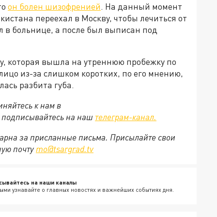
то
он болен шизофренией
. На данный момент
кистана переехал в Москву, чтобы лечиться от
л в больнице, а после был выписан под
у, которая вышла на утреннюю пробежку по
 лицо из-за слишком коротких, по его мнению,
лась разбита губа.
няйтесь к нам в
е подписывайтесь на наш
телеграм-канал.
арна за присланные письма. Присылайте свои
ную почту
mo@tsargrad.tv
сывайтесь на наши каналы
ыми узнавайте о главных новостях и важнейших событиях дня.