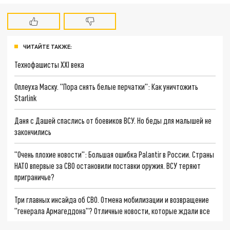
ЧИТАЙТЕ ТАКЖЕ:
Технофашисты XXI века
Оплеуха Маску. "Пора снять белые перчатки": Как уничтожить
Starlink
Даня с Дашей спаслись от боевиков ВСУ. Но беды для малышей не
закончились
"Очень плохие новости": Большая ошибка Palantir в России. Страны
НАТО впервые за СВО остановили поставки оружия. ВСУ теряют
приграничье?
Три главных инсайда об СВО. Отмена мобилизации и возвращение
"генерала Армагеддона"? Отличные новости, которые ждали все