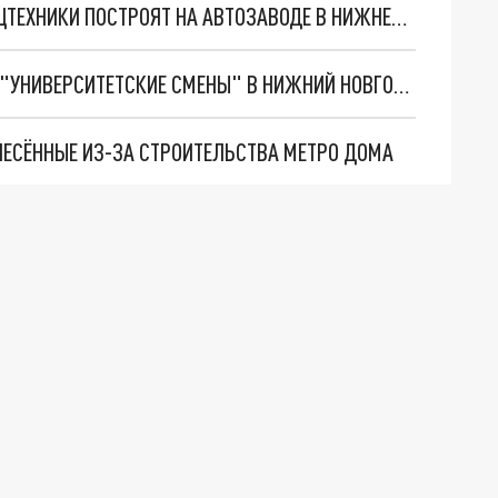
ПРОИЗВОДСТВО КРАНОВЫХ УСТАНОВОК И СПЕЦТЕХНИКИ ПОСТРОЯТ НА АВТОЗАВОДЕ В НИЖНЕМ НОВГОРОДЕ
100 ШКОЛЬНИКОВ ИЗ ДНР И ЛНР ПРИЕДУТ НА "УНИВЕРСИТЕТСКИЕ СМЕНЫ" В НИЖНИЙ НОВГОРОД
ЕСЁННЫЕ ИЗ-ЗА СТРОИТЕЛЬСТВА МЕТРО ДОМА