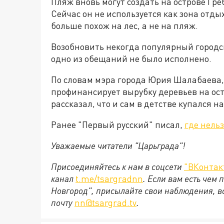
Пляж вновь могут создать на острове Гр
Сейчас он не используется как зона отдых
больше похож на лес, а не на пляж.
Возобновить некогда популярный городск
одно из обещаний не было исполнено.
По словам мэра города Юрия Шалабаева,
профинансирует вырубку деревьев на ост
рассказал, что и сам в детстве купался н
Ранее "Первый русский" писал,
где нель
Уважаемые читатели "Царьграда"!
Присоединяйтесь к нам в соцсети
"ВКонтак
канал
t.me/tsargradnn
. Если вам есть чем
Новгород", присылайте свои наблюдения, в
почту
nn@tsargrad.tv
.