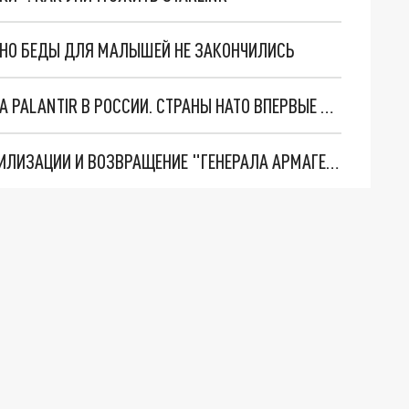
. НО БЕДЫ ДЛЯ МАЛЫШЕЙ НЕ ЗАКОНЧИЛИСЬ
"ОЧЕНЬ ПЛОХИЕ НОВОСТИ": БОЛЬШАЯ ОШИБКА PALANTIR В РОССИИ. СТРАНЫ НАТО ВПЕРВЫЕ ЗА СВО ОСТАНОВИЛИ ПОСТАВКИ ОРУЖИЯ. ВСУ ТЕРЯЮТ ПРИГРАНИЧЬЕ?
ТРИ ГЛАВНЫХ ИНСАЙДА ОБ СВО. ОТМЕНА МОБИЛИЗАЦИИ И ВОЗВРАЩЕНИЕ "ГЕНЕРАЛА АРМАГЕДДОНА"? ОТЛИЧНЫЕ НОВОСТИ, КОТОРЫЕ ЖДАЛИ ВСЕ