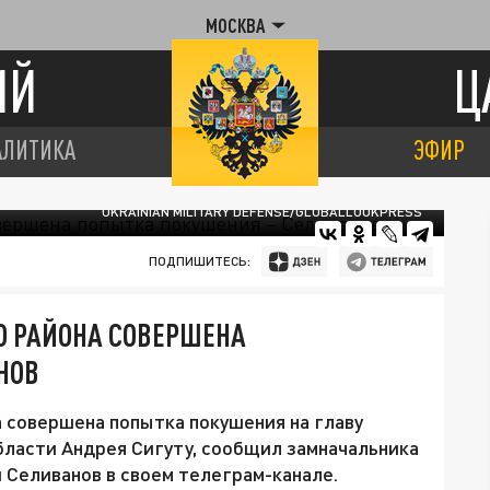
МОСКВА
ИЙ
Ц
АЛИТИКА
ЭФИР
UKRAINIAN MILITARY DEFENSE/GLOBALLOOKPRESS
ПОДПИШИТЕСЬ:
О РАЙОНА СОВЕРШЕНА
НОВ
 совершена попытка покушения на главу
ласти Андрея Сигуту, сообщил замначальника
Селиванов в своем телеграм-канале.