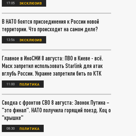
17:05
ЭКСКЛЮЗИВ
В НАТО боятся присоединения к России новой
территории. Что происходит на самом деле?
13:56
ЭКСКЛЮЗИВ
Главное в ИноСМИ 8 августа: ПВО в Киеве - всё.
Маск запретил использовать Starlink для атак
вглубь России. Украине запретили бить по КТК
11:00
ПОЛИТИКА
Сводка с фронтов СВО 8 августа: Звонок Путина –
"это финал". НАТО получила горящий поезд. Коц о
"крышке"
08:30
ПОЛИТИКА