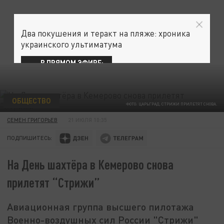
Два покушения и теракт на пляже: хроника
украинского ультиматума
В ПРЯМОМ ЭФИРЕ:
ОБЩЕСТВО
ФОТО: ЦАРЬГРАД. СТРИЖИ ПРИЛЕТЯТ СНОВА.
СЕМЕН ГРИГОРЬЕВ
21 ИЮЛЯ 10:35
ПОДПИШИТЕСЬ:
На День шахтёра в Кемерово снова
прилетят “Стрижи”
Авиационная группа высшего пилотажа
Военно-воздушных сил России "Стрижи"