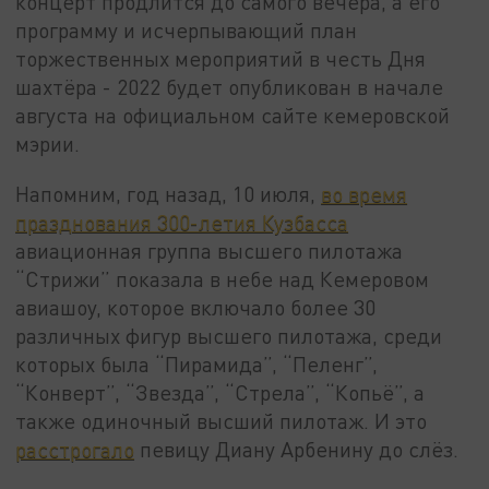
концерт продлится до самого вечера, а его
программу и исчерпывающий план
торжественных мероприятий в честь Дня
шахтёра - 2022 будет опубликован в начале
августа на официальном сайте кемеровской
мэрии.
Напомним, год назад, 10 июля,
во время
празднования 300-летия Кузбасса
авиационная группа высшего пилотажа
“Стрижи” показала в небе над Кемеровом
авиашоу, которое включало более 30
различных фигур высшего пилотажа, среди
которых была “Пирамида”, “Пеленг”,
“Конверт”, “Звезда”, “Стрела”, “Копьё”, а
также одиночный высший пилотаж. И это
расстрогало
певицу Диану Арбенину до слёз.