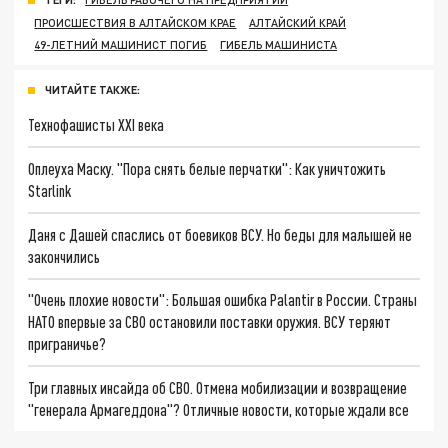
ПРОИСШЕСТВИЯ В АЛТАЙСКОМ КРАЕ
АЛТАЙСКИЙ КРАЙ
49-ЛЕТНИЙ МАШИНИСТ ПОГИБ
ГИБЕЛЬ МАШИНИСТА
ЧИТАЙТЕ ТАКЖЕ:
Технофашисты XXI века
Оплеуха Маску. "Пора снять белые перчатки": Как уничтожить
Starlink
Даня с Дашей спаслись от боевиков ВСУ. Но беды для малышей не
закончились
"Очень плохие новости": Большая ошибка Palantir в России. Страны
НАТО впервые за СВО остановили поставки оружия. ВСУ теряют
приграничье?
Три главных инсайда об СВО. Отмена мобилизации и возвращение
"генерала Армагеддона"? Отличные новости, которые ждали все