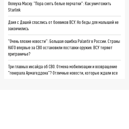
Оплеуха Маску. "Пора снять белые перчатки": Как уничтожить
Starlink
Даня с Дашей спаслись от боевиков ВСУ. Но беды для малышей не
закончились
"Очень плохие новости": Большая ошибка Palantir в России. Страны
НАТО впервые за СВО остановили поставки оружия. ВСУ теряют
приграничье?
Три главных инсайда об СВО. Отмена мобилизации и возвращение
"генерала Армагеддона"? Отличные новости, которые ждали все