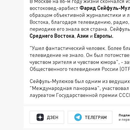
В Москве на 86-м году жизни скончался
востоковед-арабист
Фарид Сейфуль-Му
образцом объективной журналистики и л
Востока, благодаря телевидению, радио
периодике его знала вся страна. Сейфул
Среднего Востока
,
Азии
и
Европы.
"Ушел фантастический человек. Более бл
телевидение не знало. Он был потомств
чувством зрителя и чувством юмора", - 
Общественного телевидения России (ОТ
Сейфуль-Мулюков был одним из ведущих 
"Международная панорама", участвовал
лауреатом Государственной премии ССС
Подпи
ДЗЕН
ТЕЛЕГРАМ
и перв