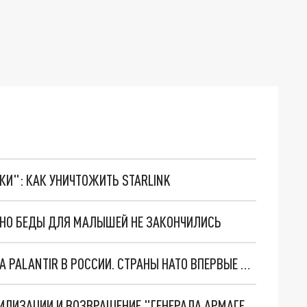
ТКИ": КАК УНИЧТОЖИТЬ STARLINK
. НО БЕДЫ ДЛЯ МАЛЫШЕЙ НЕ ЗАКОНЧИЛИСЬ
"ОЧЕНЬ ПЛОХИЕ НОВОСТИ": БОЛЬШАЯ ОШИБКА PALANTIR В РОССИИ. СТРАНЫ НАТО ВПЕРВЫЕ ЗА СВО ОСТАНОВИЛИ ПОСТАВКИ ОРУЖИЯ. ВСУ ТЕРЯЮТ ПРИГРАНИЧЬЕ?
ТРИ ГЛАВНЫХ ИНСАЙДА ОБ СВО. ОТМЕНА МОБИЛИЗАЦИИ И ВОЗВРАЩЕНИЕ "ГЕНЕРАЛА АРМАГЕДДОНА"? ОТЛИЧНЫЕ НОВОСТИ, КОТОРЫЕ ЖДАЛИ ВСЕ