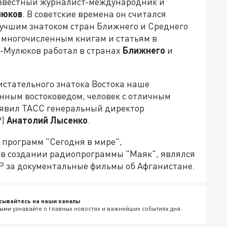
 известный журналист-международник и
люков
. В советские времена он считался
учшим знатоком стран Ближнего и Среднего
, многочисленным книгам и статьям в
ь-Мулюков работал в странах
Ближнего
и
истательного знатока Востока наше
енным востоковедом, человек с отличным
заявил ТАСС генеральный директор
Р)
Анатолий Лысенко
.
программ "Сегодня в мире",
 в создании радиопрограммы "Маяк", являлся
Р за документальные фильмы об Афганистане.
сывайтесь на наши каналы
ыми узнавайте о главных новостях и важнейших событиях дня.