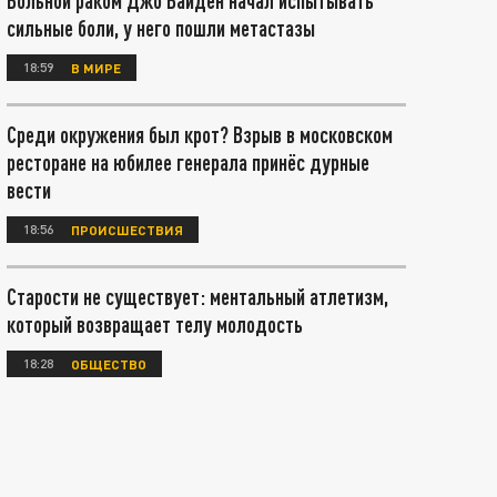
Больной раком Джо Байден начал испытывать
сильные боли, у него пошли метастазы
18:59
В МИРЕ
Среди окружения был крот? Взрыв в московском
ресторане на юбилее генерала принёс дурные
вести
18:56
ПРОИСШЕСТВИЯ
Старости не существует: ментальный атлетизм,
который возвращает телу молодость
18:28
ОБЩЕСТВО