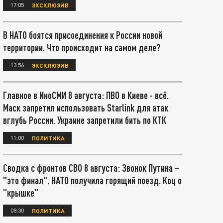
17:05
ЭКСКЛЮЗИВ
В НАТО боятся присоединения к России новой
территории. Что происходит на самом деле?
13:56
ЭКСКЛЮЗИВ
Главное в ИноСМИ 8 августа: ПВО в Киеве - всё.
Маск запретил использовать Starlink для атак
вглубь России. Украине запретили бить по КТК
11:00
ПОЛИТИКА
Сводка с фронтов СВО 8 августа: Звонок Путина –
"это финал". НАТО получила горящий поезд. Коц о
"крышке"
08:30
ПОЛИТИКА