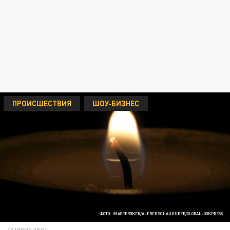
ПРОИСШЕСТВИЯ
ШОУ-БИЗНЕС
ФОТО: IMAGEBROKER/ALFRED SCHAUHUBER/GLOBALLOOKPRESS
13 ИЮНЯ 09:51