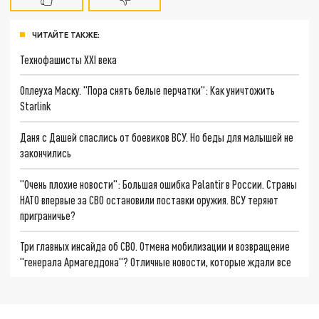
ЧИТАЙТЕ ТАКЖЕ:
Технофашисты XXI века
Оплеуха Маску. "Пора снять белые перчатки": Как уничтожить
Starlink
Даня с Дашей спаслись от боевиков ВСУ. Но беды для малышей не
закончились
"Очень плохие новости": Большая ошибка Palantir в России. Страны
НАТО впервые за СВО остановили поставки оружия. ВСУ теряют
приграничье?
Три главных инсайда об СВО. Отмена мобилизации и возвращение
"генерала Армагеддона"? Отличные новости, которые ждали все