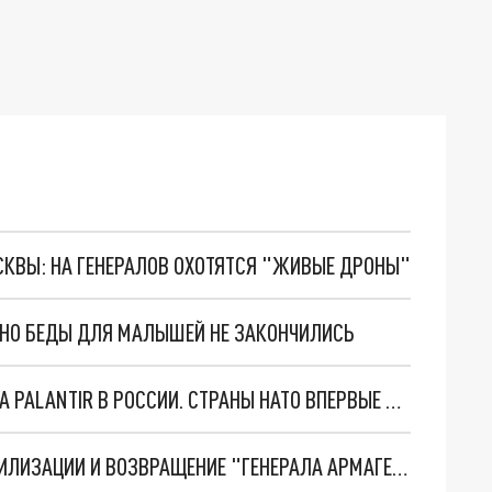
ОСКВЫ: НА ГЕНЕРАЛОВ ОХОТЯТСЯ "ЖИВЫЕ ДРОНЫ"
. НО БЕДЫ ДЛЯ МАЛЫШЕЙ НЕ ЗАКОНЧИЛИСЬ
"ОЧЕНЬ ПЛОХИЕ НОВОСТИ": БОЛЬШАЯ ОШИБКА PALANTIR В РОССИИ. СТРАНЫ НАТО ВПЕРВЫЕ ЗА СВО ОСТАНОВИЛИ ПОСТАВКИ ОРУЖИЯ. ВСУ ТЕРЯЮТ ПРИГРАНИЧЬЕ?
ТРИ ГЛАВНЫХ ИНСАЙДА ОБ СВО. ОТМЕНА МОБИЛИЗАЦИИ И ВОЗВРАЩЕНИЕ "ГЕНЕРАЛА АРМАГЕДДОНА"? ОТЛИЧНЫЕ НОВОСТИ, КОТОРЫЕ ЖДАЛИ ВСЕ