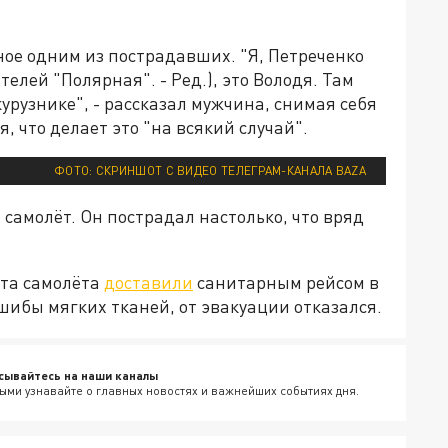
ное одним из пострадавших. "Я, Петреченко
елей "Полярная". - Ред.), это Володя. Там
урузнике", - рассказал мужчина, снимая себя
, что делает это "на всякий случай".
ФОТО: СКРИНШОТ С ВИДЕО ТЕЛЕГРАМ-КАНАЛА BAZA
 самолёт. Он пострадал настолько, что вряд
ота самолёта
доставили
санитарным рейсом в
шибы мягких тканей, от эвакуации отказался.
сывайтесь на наши каналы
ыми узнавайте о главных новостях и важнейших событиях дня.