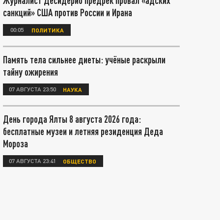
Журналист Десидерио предрёк провал «адских
санкций» США против России и Ирана
00:05
ПОЛИТИКА
Память тела сильнее диеты: учёные раскрыли
тайну ожирения
07 АВГУСТА 23:50
НАУКА
День города Ялты 8 августа 2026 года:
бесплатные музеи и летняя резиденция Деда
Мороза
07 АВГУСТА 23:41
ОБЩЕСТВО