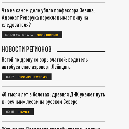
Что на самом деле убило профессора Зезина:
Адвокат Реверука перекладывает вину на
следователя?
07 АВГУСТА 14:24
ЭКСКЛЮЗИВ
НОВОСТИ РЕГИОНОВ
Ногой по дрону со взрывчаткой: водитель
автобуса спас аэропорт Лейпцига
00:27
ПРОИСШЕСТВИЯ
40 тысяч лет в болотах: древняя ДНК укажет путь
к «вечным» лесам на русском Севере
00:15
НАУКА