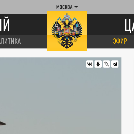
МОСКВА
ИЙ
Ц
АЛИТИКА
ЭФИР