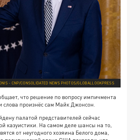
ONIS - CNP/CONSOLIDATED NEWS PHOTOS/GLOBALLOOKPRESS
ообщает, что решение по вопросу импичмента
ти слова произнёс сам Майк Джонсон.
йдену палатой представителей сейчас
ой казуистики. На самом деле шансы на то,
вятся от неугодного хозяина Белого дома,