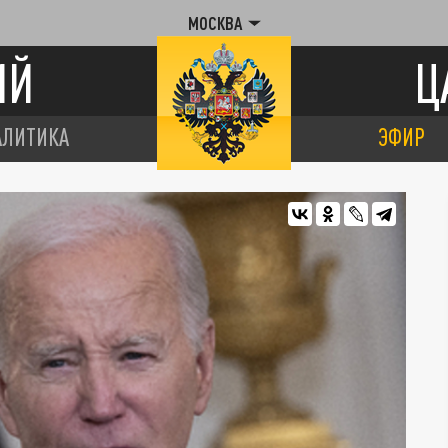
МОСКВА
ИЙ
Ц
АЛИТИКА
ЭФИР