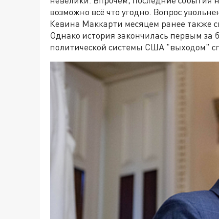
невелики. Впрочем, последние события н
возможно всё что угодно. Вопрос уволь
Кевина Маккарти месяцем ранее также с
Однако история закончилась первым за б
политической системы США "выходом" сп