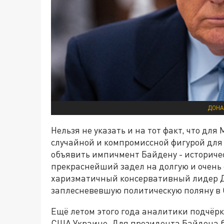
ДОНА
Нельзя не указать и на тот факт, что дл
случайной и компромиссной фигурой для
объявить импичмент Байдену - историче
прекраснейший задел на долгую и очень 
харизматичный консервативный лидер Д
заплесневевшую политическую поляну в
Ещё летом этого года аналитики подчёр
США Украине. Для президента Байдена 