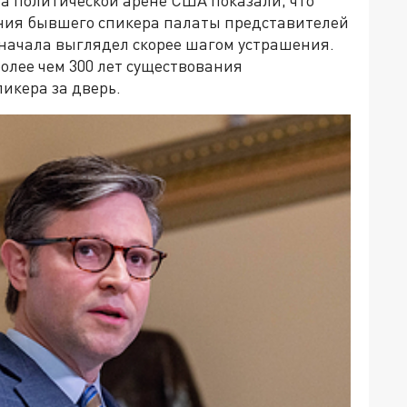
а политической арене США показали, что
нения бывшего спикера палаты представителей
начала выглядел скорее шагом устрашения.
олее чем 300 лет существования
икера за дверь.