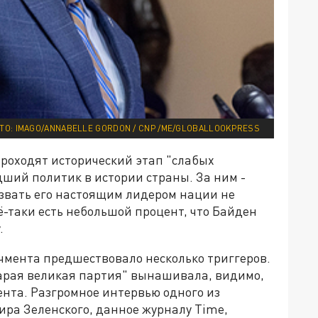
О: IMAGO/ANNABELLE GORDON / CNP /ME/GLOBALLOOKPRESS
проходят исторический этап "слабых
дший политик в истории страны. За ним -
азвать его настоящим лидером нации не
ё-таки есть небольшой процент, что Байден
.
чмента предшествовало несколько триггеров.
арая великая партия" вынашивала, видимо,
ента. Разгромное интервью одного из
ра Зеленского, данное журналу Time,