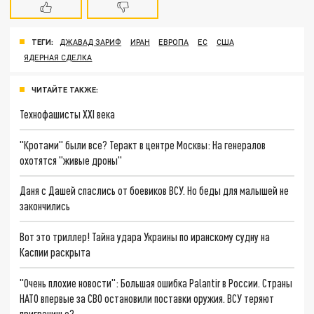
ТЕГИ:
ДЖАВАД ЗАРИФ
ИРАН
ЕВРОПА
ЕС
США
ЯДЕРНАЯ СДЕЛКА
ЧИТАЙТЕ ТАКЖЕ:
Технофашисты XXI века
"Кротами" были все? Теракт в центре Москвы: На генералов
охотятся "живые дроны"
Даня с Дашей спаслись от боевиков ВСУ. Но беды для малышей не
закончились
Вот это триллер! Тайна удара Украины по иранскому судну на
Каспии раскрыта
"Очень плохие новости": Большая ошибка Palantir в России. Страны
НАТО впервые за СВО остановили поставки оружия. ВСУ теряют
приграничье?