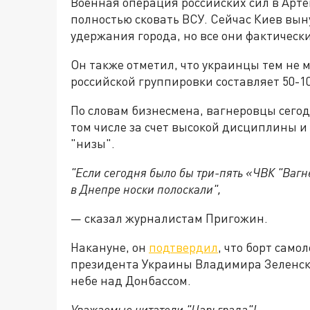
Военная операция российских сил в Артем
полностью сковать ВСУ. Сейчас Киев вы
удержания города, но все они фактичес
Он также отметил, что украинцы тем не 
российской группировки составляет 50-10
По словам бизнесмена, вагнеровцы сегод
том числе за счет высокой дисциплины 
"низы".
"Если сегодня было бы три-пять «ЧВК "Вагн
в Днепре носки полоскали",
— сказал журналистам Пригожин.
Накануне, он
подтвердил
, что борт само
президента Украины Владимира Зеленско
небе над Донбассом.
Уважаемые читатели "Царьграда"!