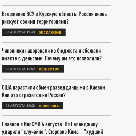
Вторжение ВСУ в Курскую область. Россия вновь
рискует своими территориями?
06 АВГУСТА 17:40
ЭКСКЛЮЗИВ
Чиновники наворовали из бюджета и сбежали
вместе с деньгами. Почему им это позволили?
06 АВГУСТА 14:52
ОБЩЕСТВО
США нарастили обмен разведданными с Киевом.
Как это отразится на России?
06 АВГУСТА 12:48
ПОЛИТИКА
Главное в ИноСМИ 6 августа: По Геленджику
ударили "случайно". Сюрприз Кима – "худший