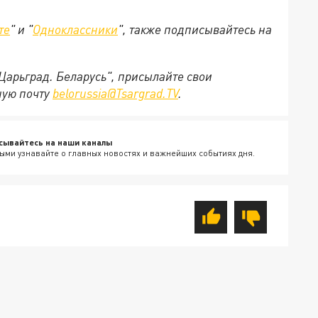
те
" и "
Одноклассники
", также подписывайтесь на
"Царьград. Беларусь", присылайте свои
ную почту
belorussia@Tsargrad.TV
.
сывайтесь на наши каналы
ыми узнавайте о главных новостях и важнейших событиях дня.