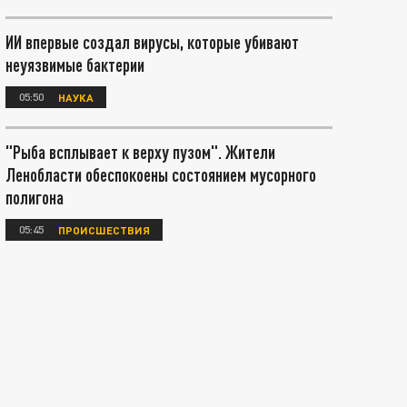
ИИ впервые создал вирусы, которые убивают
неуязвимые бактерии
05:50
НАУКА
"Рыба всплывает к верху пузом". Жители
Ленобласти обеспокоены состоянием мусорного
полигона
05:45
ПРОИСШЕСТВИЯ