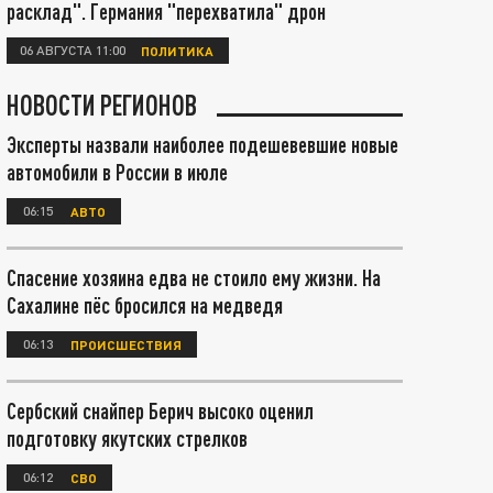
расклад". Германия "перехватила" дрон
06 АВГУСТА 11:00
ПОЛИТИКА
НОВОСТИ РЕГИОНОВ
Эксперты назвали наиболее подешевевшие новые
автомобили в России в июле
06:15
АВТО
Спасение хозяина едва не стоило ему жизни. На
Сахалине пёс бросился на медведя
06:13
ПРОИСШЕСТВИЯ
Сербский снайпер Берич высоко оценил
подготовку якутских стрелков
06:12
СВО