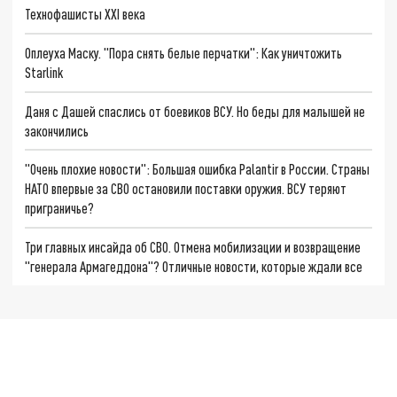
Технофашисты XXI века
Оплеуха Маску. "Пора снять белые перчатки": Как уничтожить
Starlink
Даня с Дашей спаслись от боевиков ВСУ. Но беды для малышей не
закончились
"Очень плохие новости": Большая ошибка Palantir в России. Страны
НАТО впервые за СВО остановили поставки оружия. ВСУ теряют
приграничье?
Три главных инсайда об СВО. Отмена мобилизации и возвращение
"генерала Армагеддона"? Отличные новости, которые ждали все