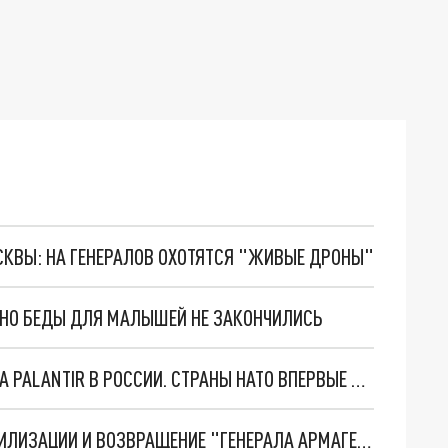
ОСКВЫ: НА ГЕНЕРАЛОВ ОХОТЯТСЯ "ЖИВЫЕ ДРОНЫ"
. НО БЕДЫ ДЛЯ МАЛЫШЕЙ НЕ ЗАКОНЧИЛИСЬ
"ОЧЕНЬ ПЛОХИЕ НОВОСТИ": БОЛЬШАЯ ОШИБКА PALANTIR В РОССИИ. СТРАНЫ НАТО ВПЕРВЫЕ ЗА СВО ОСТАНОВИЛИ ПОСТАВКИ ОРУЖИЯ. ВСУ ТЕРЯЮТ ПРИГРАНИЧЬЕ?
ТРИ ГЛАВНЫХ ИНСАЙДА ОБ СВО. ОТМЕНА МОБИЛИЗАЦИИ И ВОЗВРАЩЕНИЕ "ГЕНЕРАЛА АРМАГЕДДОНА"? ОТЛИЧНЫЕ НОВОСТИ, КОТОРЫЕ ЖДАЛИ ВСЕ