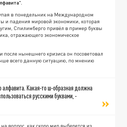
алфавита".
тупая в понедельник на Международном
ты и падения мировой экономики, которая
ругим, Спилимберго привёл в пример буквы
ика, отражающего экономическое
и после нынешнего кризиса он посоветовал
учше всего данную ситуацию, по мнению
го алфавита. Какая-то ш-образная должна
спользоваться русскими буквами, -
 на вопрос, как скоро мир выберется из