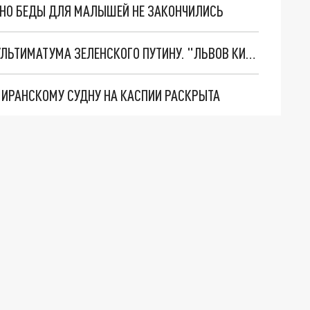
. НО БЕДЫ ДЛЯ МАЛЫШЕЙ НЕ ЗАКОНЧИЛИСЬ
НОВОЕ МАСШТАБНЕЙШЕЕ НАСТУПЛЕНИЕ. ТРИ УЛЬТИМАТУМА ЗЕЛЕНСКОГО ПУТИНУ. "ЛЬВОВ КИМА" ПОСТАВЯТ НА ПВО? ГЛОБАЛЬНЫЙ ПРОРЫВ ПОД ЗАПОРОЖЬЕМ
О ИРАНСКОМУ СУДНУ НА КАСПИИ РАСКРЫТА