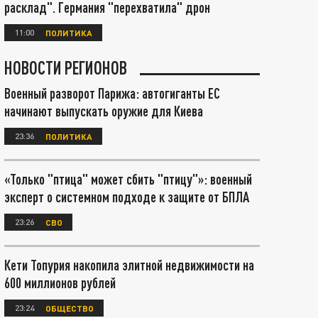
расклад". Германия "перехватила" дрон
11:00
ПОЛИТИКА
НОВОСТИ РЕГИОНОВ
Военный разворот Парижа: автогиганты ЕС
начинают выпускать оружие для Киева
23:36
ПОЛИТИКА
«Только "птица" может сбить "птицу"»: военный
эксперт о системном подходе к защите от БПЛА
23:26
СВО
Кети Топурия накопила элитной недвижимости на
600 миллионов рублей
23:24
ОБЩЕСТВО