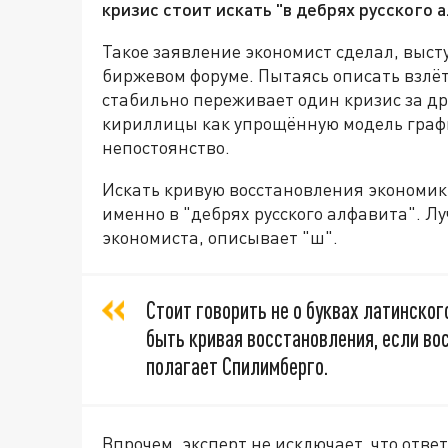
кризис стоит искать "в дебрях русского 
Такое заявление экономист сделал, выс
биржевом форуме. Пытаясь описать взлё
стабильно переживает один кризис за д
кириллицы как упрощённую модель граф
непостоянство.
Искать кривую восстановления экономик
именно в "дебрях русского алфавита". Л
экономиста, описывает "ш".
Стоит говорить не о буквах латинско
быть кривая восстановления, если во
полагает Спилимберго.
Впрочем, эксперт не исключает, что ответ