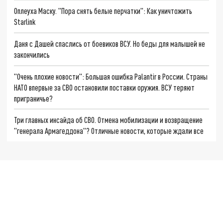
Оплеуха Маску. "Пора снять белые перчатки": Как уничтожить
Starlink
Даня с Дашей спаслись от боевиков ВСУ. Но беды для малышей не
закончились
"Очень плохие новости": Большая ошибка Palantir в России. Страны
НАТО впервые за СВО остановили поставки оружия. ВСУ теряют
приграничье?
Три главных инсайда об СВО. Отмена мобилизации и возвращение
"генерала Армагеддона"? Отличные новости, которые ждали все