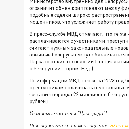
Министерство внутренних дел Белорусси
ограничит обмен криптовалют между физ
подобные сделки широко распространены 
мошенников, что усложняет работу прав
В пресс-службе МВД отмечают, что те ж
расплачиваются с участниками преступны
считают нужным законодательные нововв
обычные белорусы смогут обмениваться 
Парка высоких технологий (специальны
в Белоруссии – прим. Ред.).
По информации МВД только за 2023 год б
преступникам оплачивать нелегальные у
составил порядка 22 миллионов белорусск
рублей).
Уважаемые читатели "Царьграда"!
Присоединяйтесь к нам в соцсетях "
ВКонтак