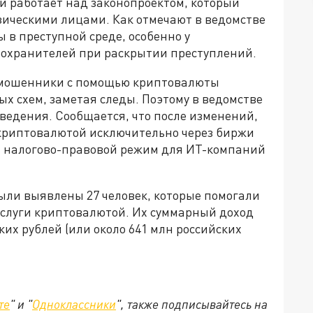
и работает над законопроектом, который
ическими лицами. Как отмечают в ведомстве
в преступной среде, особенно у
оохранителей при раскрытии преступлений.
е мошенники с помощью криптовалюты
х схем, заметая следы. Поэтому в ведомстве
едения. Сообщается, что после изменений,
криптовалютой исключительно через биржи
й налогово-правовой режим для ИТ-компаний
ыли выявлены 27 человек, которые помогали
слуги криптовалютой. Их суммарный доход
их рублей (или около 641 млн российских
те
" и "
Одноклассники
", также подписывайтесь на