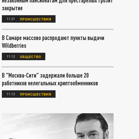
незаконным пансионатам для престарелых грозит
закрытие
11:21
ПРОИСШЕСТВИЯ
В Самаре массово распродают пункты выдачи
Wildberries
11:12
ОБЩЕСТВО
В "Москва-Сити" задержали больше 20
работников нелегальных криптообменников
11:12
ПРОИСШЕСТВИЯ