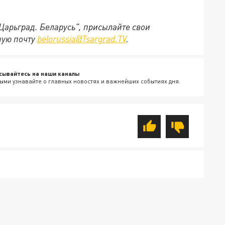
"Царьград. Беларусь", присылайте свои
ную почту
belorussia@Tsargrad.TV
.
сывайтесь на наши каналы
ыми узнавайте о главных новостях и важнейших событиях дня.