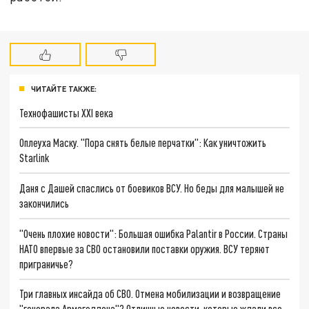
ЧИТАЙТЕ ТАКЖЕ:
Технофашисты XXI века
Оплеуха Маску. "Пора снять белые перчатки": Как уничтожить
Starlink
Даня с Дашей спаслись от боевиков ВСУ. Но беды для малышей не
закончились
"Очень плохие новости": Большая ошибка Palantir в России. Страны
НАТО впервые за СВО остановили поставки оружия. ВСУ теряют
приграничье?
Три главных инсайда об СВО. Отмена мобилизации и возвращение
"генерала Армагеддона"? Отличные новости, которые ждали все