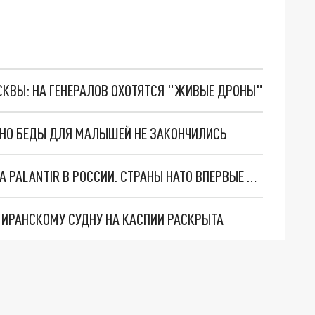
ОСКВЫ: НА ГЕНЕРАЛОВ ОХОТЯТСЯ "ЖИВЫЕ ДРОНЫ"
. НО БЕДЫ ДЛЯ МАЛЫШЕЙ НЕ ЗАКОНЧИЛИСЬ
"ОЧЕНЬ ПЛОХИЕ НОВОСТИ": БОЛЬШАЯ ОШИБКА PALANTIR В РОССИИ. СТРАНЫ НАТО ВПЕРВЫЕ ЗА СВО ОСТАНОВИЛИ ПОСТАВКИ ОРУЖИЯ. ВСУ ТЕРЯЮТ ПРИГРАНИЧЬЕ?
О ИРАНСКОМУ СУДНУ НА КАСПИИ РАСКРЫТА