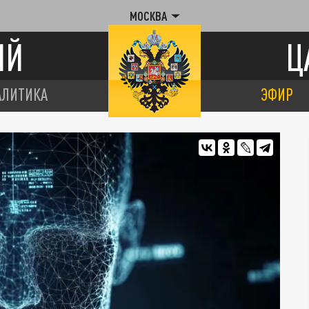
МОСКВА
ИЙ
Ц
АЛИТИКА
ЭФИР