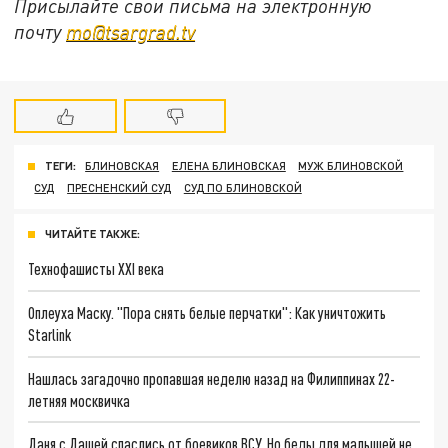
Присылайте свои письма на электронную
почту
mo@tsargrad.tv
ТЕГИ:
БЛИНОВСКАЯ
ЕЛЕНА БЛИНОВСКАЯ
МУЖ БЛИНОВСКОЙ
СУД
ПРЕСНЕНСКИЙ СУД
СУД ПО БЛИНОВСКОЙ
ЧИТАЙТЕ ТАКЖЕ:
Технофашисты XXI века
Оплеуха Маску. "Пора снять белые перчатки": Как уничтожить
Starlink
Нашлась загадочно пропавшая неделю назад на Филиппинах 22-
летняя москвичка
Даня с Дашей спаслись от боевиков ВСУ. Но беды для малышей не