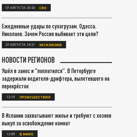
07 АВГУСТА 20:45
СВО
Ежедневные удары по сухогрузам. Одесса.
Николаев. Зачем Россия выбивает эти цели?
07 АВГУСТА 18:21
ЭКСКЛЮЗИВ
НОВОСТИ РЕГИОНОВ
Ушёл в занос и "поплатился". В Петербурге
задержали водителя-дрифтера, вылетевшего на
перекрёсток
12:15
ПРОИСШЕСТВИЯ
В Испании захватывают жилье и требуют с хозяев
выкуп за освобождение комнат
12:08
В МИРЕ