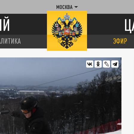
МОСКВА
ИЙ
Ц
АЛИТИКА
ЭФИР