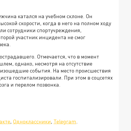
жчина катался на учебном склоне. Он
ысокой скорости, когда в него на полном ходу
или сотрудники спортучреждения,
второй участник инцидента не смог
века.
острадавшего. Отмечается, что в момент
лем, однако, несмотря на отсутствие
оизошедшие события. На место происшествия
иста госпитализировали. При этом в соцсетях
озга и перелом позвонка.
акте
,
Одноклассники
,
Telegram
.